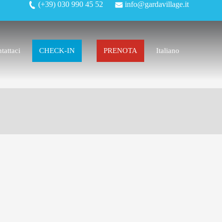
(+39) 030 990 45 52
info@gardavillage.it
tattaci
CHECK-IN
PRENOTA
Italiano