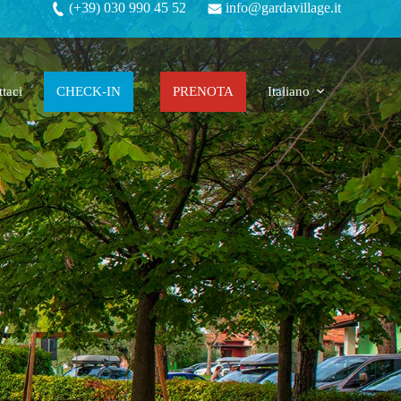
(+39) 030 990 45 52
info@gardavillage.it
taci
CHECK-IN
PRENOTA
Italiano