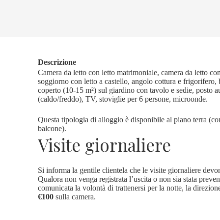
Descrizione
Camera da letto con letto matrimoniale, camera da letto con 2 
soggiorno con letto a castello, angolo cottura e frigorifero
coperto (10-15 m²) sul giardino con tavolo e sedie, posto au
(caldo/freddo), TV, stoviglie per 6 persone, microonde.
Questa tipologia di alloggio è disponibile al piano terra (c
balcone).
Visite giornaliere
Si informa la gentile clientela che le visite giornaliere de
Qualora non venga registrata l’uscita o non sia stata preve
comunicata la volontà di trattenersi per la notte, la direzio
€100
sulla camera.