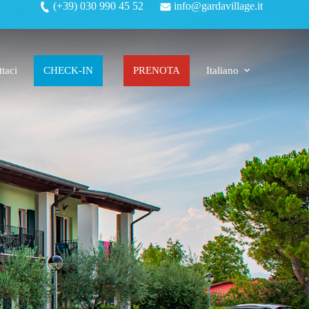
(+39) 030 990 45 52
info@gardavillage.it
taci
CHECK-IN
PRENOTA
Italiano