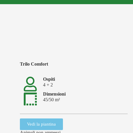
Trilo Comfort
Ospiti
4 + 2
Dimensioni
45/50 m²
Vedi la piantina
Animali non ammessi.