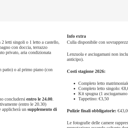
Info extra
letti singoli o 1 letto a castello,
Culla disponibile con sovrapprezzo
, bagno con doccia, terrazzo
to privato, aria condizionata
Lenzuola e asciugamani non inclusi
anticipo).
on patio) o al primo piano (con
Costi stagione 2026:
Completo letto matrimonial
Completo letto singolo: €8
Kit spugna (1 asciugamano 
Tappetino: €3,50
vono concludersi
entro le 24.00
.
ntivamente (entro le 20.30)
ne applicherà un
supplemento di
Pulizie finali obbligatorie:
€43,0
Le fotografie delle camere rappres
prenotazione essendo soltanto deg