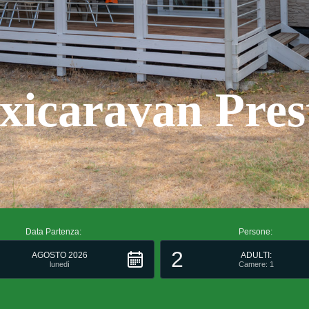
icaravan Pres
Data Partenza:
Persone:
2
AGOSTO 2026
ADULTI:
lunedì
Camere: 1