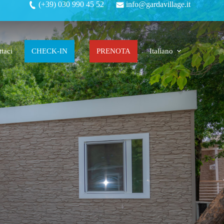
(+39) 030 990 45 52
info@gardavillage.it
taci
CHECK-IN
PRENOTA
Italiano