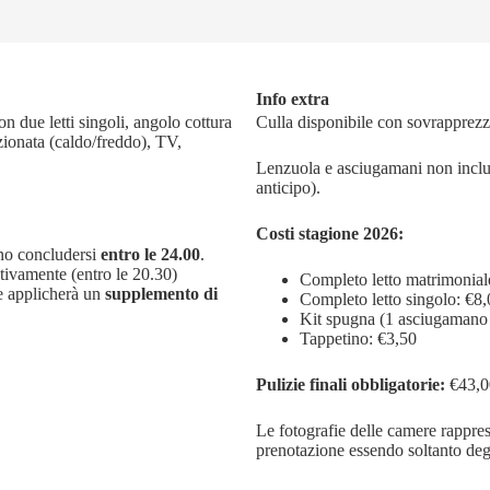
Info extra
n due letti singoli, angolo cottura
Culla disponibile con sovrapprezzo
zionata (caldo/freddo), TV,
Lenzuola e asciugamani non inclusi
anticipo).
Costi stagione 2026:
vono concludersi
entro le 24.00
.
ntivamente (entro le 20.30)
Completo letto matrimonial
ne applicherà un
supplemento di
Completo letto singolo: €8
Kit spugna (1 asciugamano 
Tappetino: €3,50
Pulizie finali obbligatorie:
€43,0
Le fotografie delle camere rappres
prenotazione essendo soltanto deg