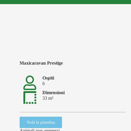
Maxicaravan Prestige
Ospiti
6
Dimensioni
33 m²
Vedi la piantina
Animali non ammessi.