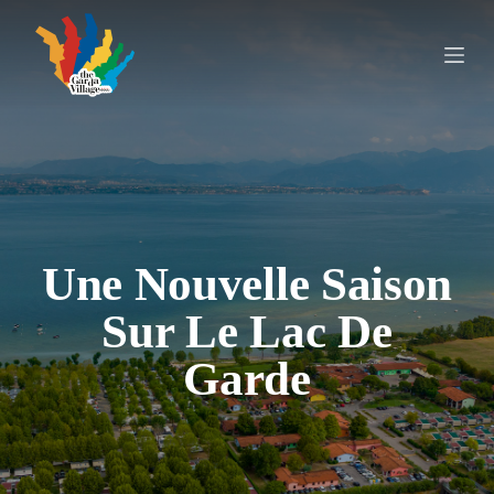
P
a
s
s
e
r
a
u
c
o
n
t
e
Une Nouvelle Saison
n
u
Sur Le Lac De
Garde