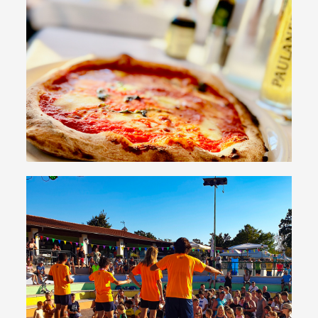
Restauration
Bars et restaurants avec pizza et cuisine italienne
Bon appétit !
Animation
Différents spectacles et types d'animation, pour les
adultes et les enfants
Amusez-vous avec nous