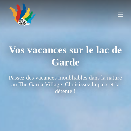
P
a
s
s
e
r
a
u
Vos vacances sur le lac de
c
o
n
Garde
t
e
n
Passez des vacances inoubliables dans la nature
u
au The Garda Village. Choisissez la paix et la
détente !