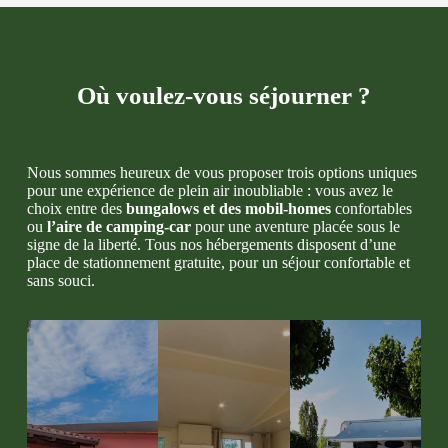
Où voulez-vous séjourner ?
Nous sommes heureux de vous proposer trois options uniques
pour une expérience de plein air inoubliable : vous avez le
choix entre des
bungalows et des mobil-homes
confortables
ou
l’aire de camping-car
pour une aventure placée sous le
signe de la liberté. Tous nos hébergements disposent d’une
place de stationnement gratuite, pour un séjour confortable et
sans souci.
Bungalow
En pleine
s deux et
nature,
trois
avec de
Trois
pièces,
grandes
types de
tous
pelouses et
mobil-
équipés
des arbres,
homes
d'une
l'aire de
pour des
kitchenette
camping-
vacances