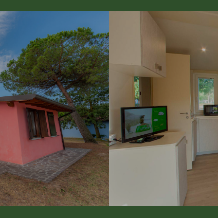
 et d'une salle de bains, pour des
Trois types de mobil-homes
.
D
s