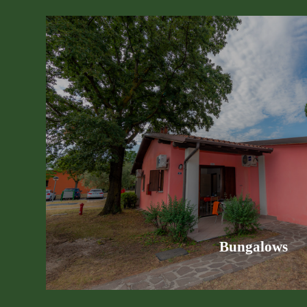
Bungalows deux et trois pièces, tous équipés d'une kitchenette
vacances sur le lac de Garde
Découvrez nos bungalow
Bungalows