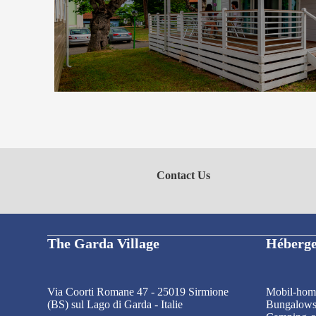
Découvrez le logement
Contact Us
The Garda Village
Héberg
Via Coorti Romane 47 - 25019 Sirmione
Mobil-hom
(BS) sul Lago di Garda - Italie
Bungalow