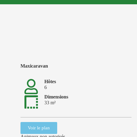
Maxicaravan
Hôtes
6
Dimensions
33 m²
Voir le plan
Animaux non autorisés.