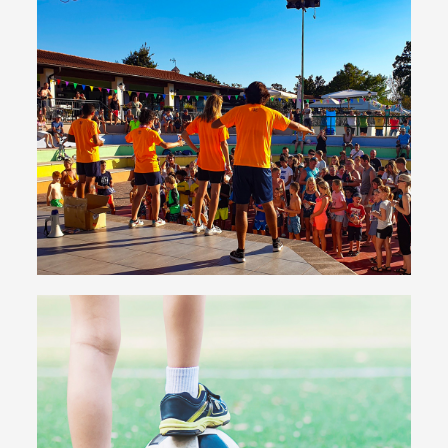
Animation
Verschiedene Veranstaltungen und
Unterhaltungsmöglichkeiten für Erwachsene und
Kinder
Guten Appetit!
Sport & Fitness
Plätze für Fußball, Kleinfeld-Fußball,
Beachvolleyball, Tennis, Basketball... auch wer den
Sport liebt, kommt hier auf seine Kosten!