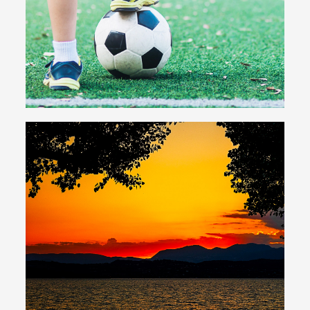
Beachvolleyball, Tennis, Basketball... auch wer den
Sport liebt, kommt hier auf seine Kosten!
Mehr zu den Möglichkeiten
Strand
Privatstrand direkt am Gardasee
Sonnenuntergänge, Sport und
Entspannung