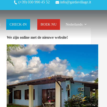
(+39) 030 990 45 52
info@gardavillage.it
t
CHECK-IN
BOEK NU
Nederlands
We zijn online met de nieuwe website!